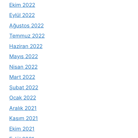
Ekim 2022
Eylül 2022
Ağustos 2022
Temmuz 2022
Haziran 2022
Mayıs 2022
Nisan 2022
Mart 2022
Şubat 2022
Ocak 2022
Aralık 2021
Kasım 2021
Ekim 2021