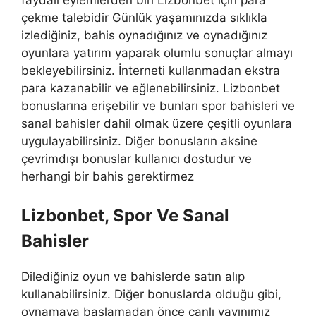
çekme talebidir Günlük yaşamınızda sıklıkla
izlediğiniz, bahis oynadığınız ve oynadığınız
oyunlara yatırım yaparak olumlu sonuçlar almayı
bekleyebilirsiniz. İnterneti kullanmadan ekstra
para kazanabilir ve eğlenebilirsiniz. Lizbonbet
bonuslarına erişebilir ve bunları spor bahisleri ve
sanal bahisler dahil olmak üzere çeşitli oyunlara
uygulayabilirsiniz. Diğer bonusların aksine
çevrimdışı bonuslar kullanıcı dostudur ve
herhangi bir bahis gerektirmez
Lizbonbet, Spor Ve Sanal
Bahisler
Dilediğiniz oyun ve bahislerde satın alıp
kullanabilirsiniz. Diğer bonuslarda olduğu gibi,
oynamaya başlamadan önce canlı yayınımız