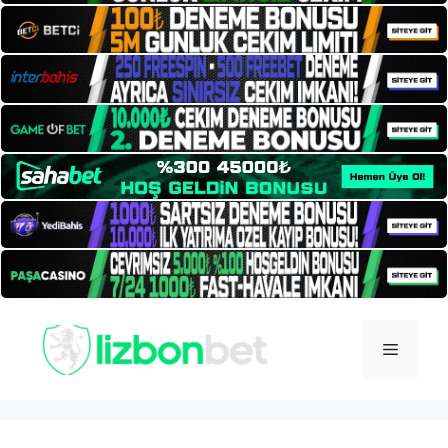
İçeriğe
atla
Menü