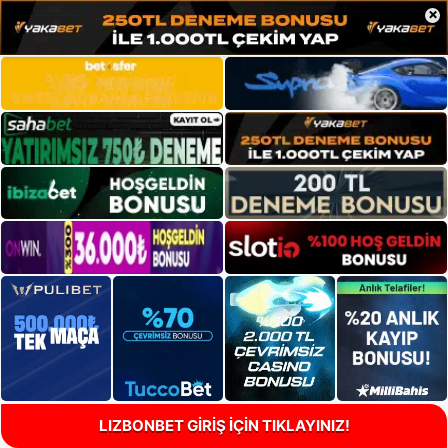
×
LIZBONBET GİRİŞ İÇİN TIKLAYINIZ!