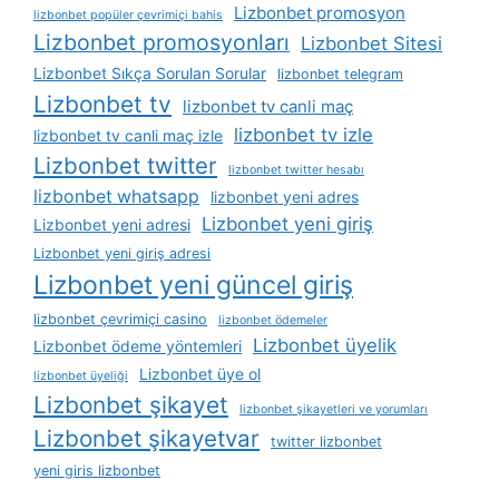
Lizbonbet promosyon
lizbonbet popüler çevrimiçi bahis
Lizbonbet promosyonları
Lizbonbet Sitesi
Lizbonbet Sıkça Sorulan Sorular
lizbonbet telegram
Lizbonbet tv
lizbonbet tv canli maç
lizbonbet tv izle
lizbonbet tv canli maç izle
Lizbonbet twitter
lizbonbet twitter hesabı
lizbonbet whatsapp
lizbonbet yeni adres
Lizbonbet yeni giriş
Lizbonbet yeni adresi
Lizbonbet yeni giriş adresi
Lizbonbet yeni güncel giriş
lizbonbet çevrimiçi casino
lizbonbet ödemeler
Lizbonbet üyelik
Lizbonbet ödeme yöntemleri
Lizbonbet üye ol
lizbonbet üyeliği
Lizbonbet şikayet
lizbonbet şikayetleri ve yorumları
Lizbonbet şikayetvar
twitter lizbonbet
yeni giris lizbonbet