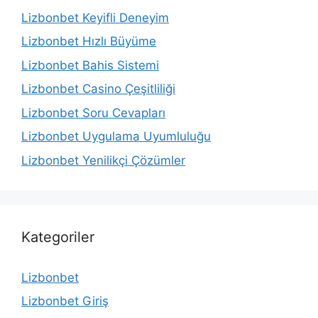
Lizbonbet Keyifli Deneyim
Lizbonbet Hızlı Büyüme
Lizbonbet Bahis Sistemi
Lizbonbet Casino Çeşitliliği
Lizbonbet Soru Cevapları
Lizbonbet Uygulama Uyumluluğu
Lizbonbet Yenilikçi Çözümler
Kategoriler
Lizbonbet
Lizbonbet Giriş