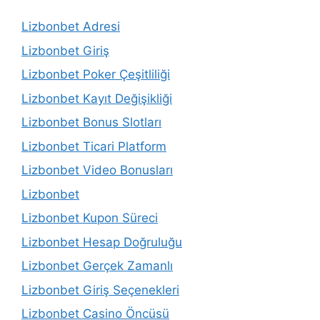
Lizbonbet Adresi
Lizbonbet Giriş
Lizbonbet Poker Çeşitliliği
Lizbonbet Kayıt Değişikliği
Lizbonbet Bonus Slotları
Lizbonbet Ticari Platform
Lizbonbet Video Bonusları
Lizbonbet
Lizbonbet Kupon Süreci
Lizbonbet Hesap Doğruluğu
Lizbonbet Gerçek Zamanlı
Lizbonbet Giriş Seçenekleri
Lizbonbet Casino Öncüsü