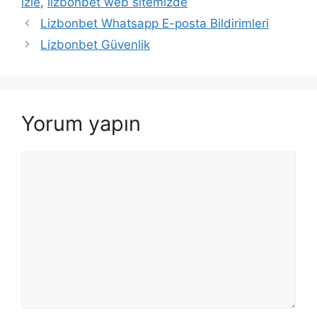
izle
,
lizbonbet web sitemizde
Yazı
Lizbonbet Whatsapp E-posta Bildirimleri
dolaşımı
Lizbonbet Güvenlik
Yorum yapın
Yorum