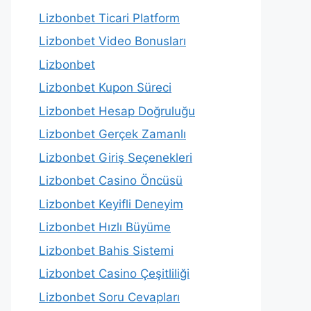
Lizbonbet Ticari Platform
Lizbonbet Video Bonusları
Lizbonbet
Lizbonbet Kupon Süreci
Lizbonbet Hesap Doğruluğu
Lizbonbet Gerçek Zamanlı
Lizbonbet Giriş Seçenekleri
Lizbonbet Casino Öncüsü
Lizbonbet Keyifli Deneyim
Lizbonbet Hızlı Büyüme
Lizbonbet Bahis Sistemi
Lizbonbet Casino Çeşitliliği
Lizbonbet Soru Cevapları