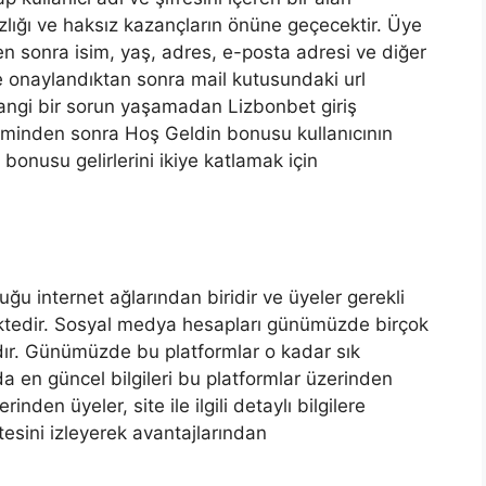
ızlığı ve haksız kazançların önüne geçecektir. Üye
ten sonra isim, yaş, adres, e-posta adresi ve diğer
ye onaylandıktan sonra mail kutusundaki url
hangi bir sorun yaşamadan Lizbonbet giriş
işleminden sonra Hoş Geldin bonusu kullanıcının
bonusu gelirlerini ikiye katlamak için
ğu internet ağlarından biridir ve üyeler gerekli
ektedir. Sosyal medya hesapları günümüzde birçok
ır. Günümüzde bu platformlar o kadar sık ​​
nda en güncel bilgileri bu platformlar üzerinden
nden üyeler, site ile ilgili detaylı bilgilere
tesini izleyerek avantajlarından