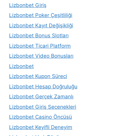
Lizbonbet Giriş
Lizbonbet Poker Çeşitliliği
Lizbonbet Kayıt Değişikliği
Lizbonbet Bonus Slotları
Lizbonbet Ticari Platform
Lizbonbet Video Bonusları
Lizbonbet
Lizbonbet Kupon Süreci
Lizbonbet Hesap Doğruluğu
Lizbonbet Gerçek Zamanlı
Lizbonbet Giriş Seçenekleri
Lizbonbet Casino Öncüsü
Lizbonbet Keyifli Deneyim