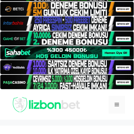
İçeriğe
atla
Menü