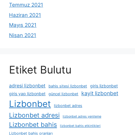
Temmuz 2021
Haziran 2021
Mayıs 2021
Nisan 2021
Etiket Bulutu
adresi lizbonbet
giris lizbonbet
bahis sitesi lizbonbet
kayit lizbonbet
giris yap lizbonbet
güncel lizbonbet
Lizbonbet
lizbonbet adres
Lizbonbet adresi
lizbonbet adres yenileme
Lizbonbet bahis
lizbonbet bahis etkinlikleri
Lizbonbet bahis oranları