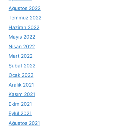
Ağustos 2022
Temmuz 2022
Haziran 2022
Mayıs 2022
Nisan 2022
Mart 2022
Şubat 2022
Ocak 2022
Aralık 2021
Kasım 2021
Ekim 2021
Eylül 2021
Ağustos 2021