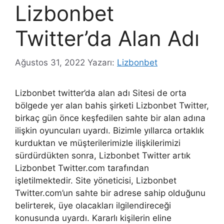
Lizbonbet
Twitter’da Alan Adı
Ağustos 31, 2022
Yazarı:
Lizbonbet
Lizbonbet twitter’da alan adı Sitesi de orta
bölgede yer alan bahis şirketi Lizbonbet Twitter,
birkaç gün önce keşfedilen sahte bir alan adına
ilişkin oyuncuları uyardı. Bizimle yıllarca ortaklık
kurduktan ve müşterilerimizle ilişkilerimizi
sürdürdükten sonra, Lizbonbet Twitter artık
Lizbonbet Twitter.com tarafından
işletilmektedir. Site yöneticisi, Lizbonbet
Twitter.com’un sahte bir adrese sahip olduğunu
belirterek, üye olacakları ilgilendireceği
konusunda uyardı. Kararlı kişilerin eline