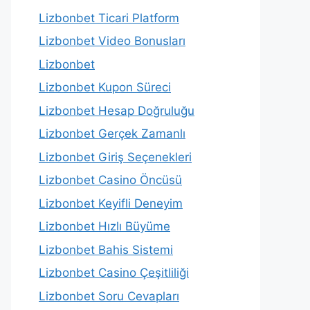
Lizbonbet Ticari Platform
Lizbonbet Video Bonusları
Lizbonbet
Lizbonbet Kupon Süreci
Lizbonbet Hesap Doğruluğu
Lizbonbet Gerçek Zamanlı
Lizbonbet Giriş Seçenekleri
Lizbonbet Casino Öncüsü
Lizbonbet Keyifli Deneyim
Lizbonbet Hızlı Büyüme
Lizbonbet Bahis Sistemi
Lizbonbet Casino Çeşitliliği
Lizbonbet Soru Cevapları