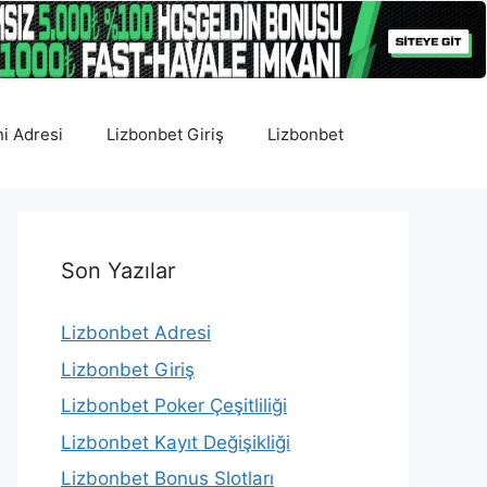
i Adresi
Lizbonbet Giriş
Lizbonbet
Son Yazılar
Lizbonbet Adresi
Lizbonbet Giriş
Lizbonbet Poker Çeşitliliği
Lizbonbet Kayıt Değişikliği
Lizbonbet Bonus Slotları