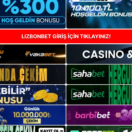
LIZBONBET GİRİŞ İÇİN TIKLAYINIZ!