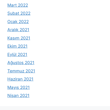
Mart 2022
Şubat 2022
Ocak 2022
Aralık 2021
Kasım 2021
Ekim 2021
Eylül 2021
Ağustos 2021
Temmuz 2021
Haziran 2021
Mayıs 2021
Nisan 2021