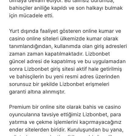
olmaya devam ediyor. Bu talihsiz durumda,
bahisçiler aniliğe kapıldı ve son halkayı bulmak
için mücadele etti.
Yurt dışında faaliyet gösteren online kumar ve
casino online siteleri ülkemizde kumar olarak
tanımlandığından, kullanımda olan giriş adresleri
zaman zaman kapatılmaktadır. Lizbonbet
güncel adresi de kapatılmış ve bu uygulamadan
sonra Lizbonbet giriş sitesi aktif hale getirilmiş
ve bahisçilerin bu yeni resmi adres üzerinden
sorunsuz bir şekilde Lizbonbet erişmeleri
garanti altına alınmıştır.
Premium bir online site olarak bahis ve casino
oyuncularına tavsiye ettiğimiz Lizbonbet, para
yatırma ve çekme işlemlerini kaçırmayacağınız
ender sitelerden biridir. Kuruluşundan bu yana,