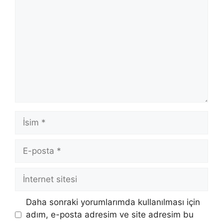
İsim
E-
posta
İnternet
sitesi
Daha sonraki yorumlarımda kullanılması için
adım, e-posta adresim ve site adresim bu