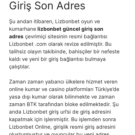
Giriş Son Adres
Şu andan itibaren, Lizbonbet oyun ve
kumarhane
lizbonbet güncel giriş son
adres
çevrimiçi sitesinin resmi bağlantısı
Lizbonbet .com olarak revize edilmiştir. Bu
talihsiz olayın takibinde, bahisçiler bir nefeste
kaldı ve yeni bir giriş bağlantısı bulmaya
çalıştılar.
Zaman zaman yabancı ülkelere hizmet veren
online kumar ve casino platformları Türkiye’de
yasa dışı kumar olarak bilinmekte ve zaman
zaman BTK tarafından bloke edilmektedir. Şu
anda Lizbonbet giriş url’si de giriş adresini
kapatmak için işlenmiştir. Bu işlemden sonra
Lizbonbet Online, girişlik resmi giriş adresini
oluşturmuştur ve oyuncular bu yeni adres