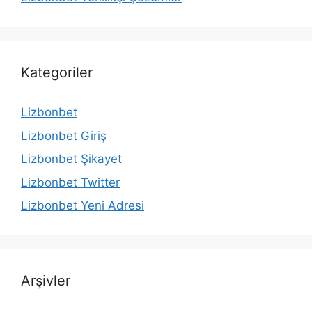
Kategoriler
Lizbonbet
Lizbonbet Giriş
Lizbonbet Şikayet
Lizbonbet Twitter
Lizbonbet Yeni Adresi
Arşivler