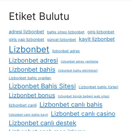
Etiket Bulutu
adresi lizbonbet
giris lizbonbet
bahis sitesi lizbonbet
kayit lizbonbet
giris yap lizbonbet
güncel lizbonbet
Lizbonbet
lizbonbet adres
Lizbonbet adresi
lizbonbet adres yenileme
Lizbonbet bahis
lizbonbet bahis etkinlikleri
Lizbonbet bahis oranları
Lizbonbet Bahis Sitesi
Lizbonbet bahis türleri
Lizbonbet bonus
lizbonbet büyük beğeni web sitesi
Lizbonbet canlı bahis
lizbonbet canli
Lizbonbet canlı casino
lizbonbet canlı bahis kayıt
Lizbonbet canlı destek