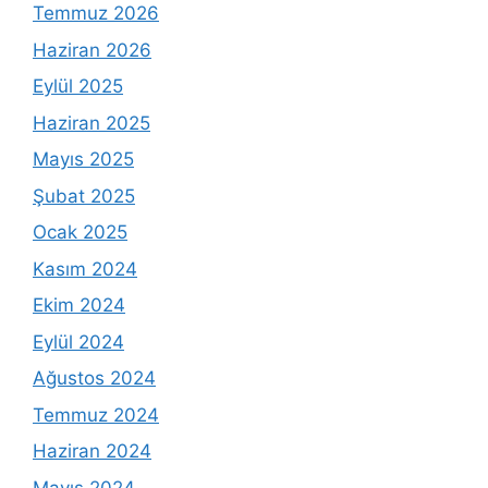
Temmuz 2026
Haziran 2026
Eylül 2025
Haziran 2025
Mayıs 2025
Şubat 2025
Ocak 2025
Kasım 2024
Ekim 2024
Eylül 2024
Ağustos 2024
Temmuz 2024
Haziran 2024
Mayıs 2024