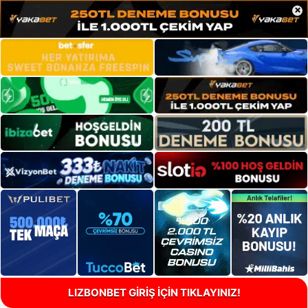
×
LIZBONBET GİRİŞ İÇİN TIKLAYINIZ!