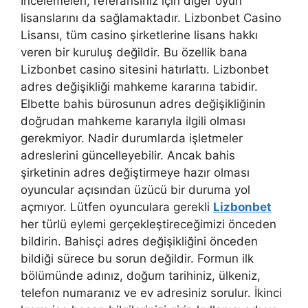
İncelemeleri, referansınız için diğer oyun
lisanslarını da sağlamaktadır. Lizbonbet Casino
Lisansı, tüm casino şirketlerine lisans hakkı
veren bir kuruluş değildir. Bu özellik bana
Lizbonbet casino sitesini hatırlattı. Lizbonbet
adres değişikliği mahkeme kararına tabidir.
Elbette bahis bürosunun adres değişikliğinin
doğrudan mahkeme kararıyla ilgili olması
gerekmiyor. Nadir durumlarda işletmeler
adreslerini güncelleyebilir. Ancak bahis
şirketinin adres değiştirmeye hazır olması
oyuncular açısından üzücü bir duruma yol
açmıyor. Lütfen oyunculara gerekli
Lizbonbet
her türlü eylemi gerçekleştireceğimizi önceden
bildirin. Bahisçi adres değişikliğini önceden
bildiği sürece bu sorun değildir. Formun ilk
bölümünde adınız, doğum tarihiniz, ülkeniz,
telefon numaranız ve ev adresiniz sorulur. İkinci