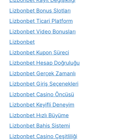
Lizbonbet Kayıt Değişikliği
Lizbonbet Bonus Slotları
Lizbonbet Ticari Platform
Lizbonbet Video Bonusları
Lizbonbet
Lizbonbet Kupon Süreci
Lizbonbet Hesap Doğruluğu
Lizbonbet Gerçek Zamanlı
Lizbonbet Giriş Seçenekleri
Lizbonbet Casino Öncüsü
Lizbonbet Keyifli Deneyim
Lizbonbet Hızlı Büyüme
Lizbonbet Bahis Sistemi
Lizbonbet Casino Çeşitliliği