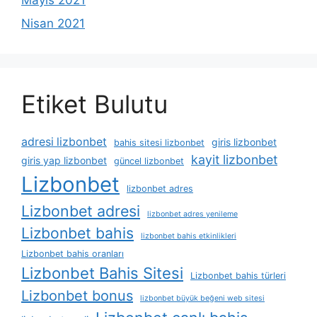
Nisan 2021
Etiket Bulutu
adresi lizbonbet
giris lizbonbet
bahis sitesi lizbonbet
kayit lizbonbet
giris yap lizbonbet
güncel lizbonbet
Lizbonbet
lizbonbet adres
Lizbonbet adresi
lizbonbet adres yenileme
Lizbonbet bahis
lizbonbet bahis etkinlikleri
Lizbonbet bahis oranları
Lizbonbet Bahis Sitesi
Lizbonbet bahis türleri
Lizbonbet bonus
lizbonbet büyük beğeni web sitesi