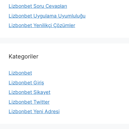
Lizbonbet Soru Cevapları
Lizbonbet Uygulama Uyumluluğu
Lizbonbet Yenilikçi Çözümler
Kategoriler
Lizbonbet
Lizbonbet Giriş
Lizbonbet Şikayet
Lizbonbet Twitter
Lizbonbet Yeni Adresi