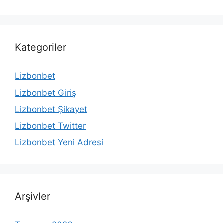
Kategoriler
Lizbonbet
Lizbonbet Giriş
Lizbonbet Şikayet
Lizbonbet Twitter
Lizbonbet Yeni Adresi
Arşivler