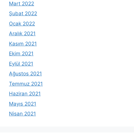
Mart 2022
Şubat 2022
Ocak 2022
Aralık 2021
Kasım 2021
Ekim 2021
Eylül 2021
Ağustos 2021
Temmuz 2021
Haziran 2021
Mayıs 2021
Nisan 2021