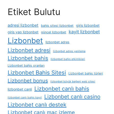
Etiket Bulutu
adresi lizbonbet
giris lizbonbet
bahis sitesi lizbonbet
kayit lizbonbet
giris yap lizbonbet
güncel lizbonbet
Lizbonbet
lizbonbet adres
Lizbonbet adresi
lizbonbet adres yenileme
Lizbonbet bahis
lizbonbet bahis etkinlikleri
Lizbonbet bahis oranları
Lizbonbet Bahis Sitesi
Lizbonbet bahis türleri
Lizbonbet bonus
lizbonbet büyük beğeni web sitesi
Lizbonbet canlı bahis
lizbonbet canli
Lizbonbet canlı casino
lizbonbet canlı bahis kayıt
Lizbonbet canlı destek
Lizbonbet canlı maç izleme