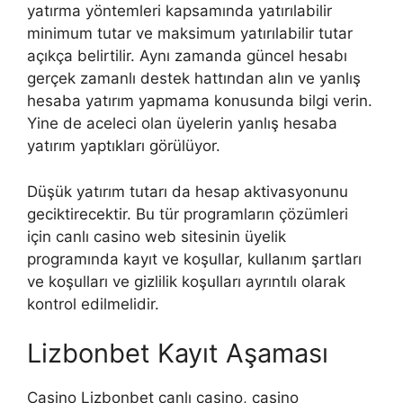
yatırma yöntemleri kapsamında yatırılabilir
minimum tutar ve maksimum yatırılabilir tutar
açıkça belirtilir. Aynı zamanda güncel hesabı
gerçek zamanlı destek hattından alın ve yanlış
hesaba yatırım yapmama konusunda bilgi verin.
Yine de aceleci olan üyelerin yanlış hesaba
yatırım yaptıkları görülüyor.
Düşük yatırım tutarı da hesap aktivasyonunu
geciktirecektir. Bu tür programların çözümleri
için canlı casino web sitesinin üyelik
programında kayıt ve koşullar, kullanım şartları
ve koşulları ve gizlilik koşulları ayrıntılı olarak
kontrol edilmelidir.
Lizbonbet Kayıt Aşaması
Casino Lizbonbet canlı casino, casino