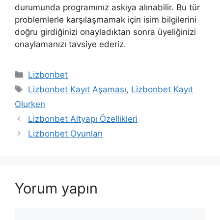
durumunda programınız askıya alınabilir. Bu tür
problemlerle karşılaşmamak için isim bilgilerini
doğru girdiğinizi onayladıktan sonra üyeliğinizi
onaylamanızı tavsiye ederiz.
Kategoriler
Lizbonbet
Etiketler
Lizbonbet Kayıt Aşaması
,
Lizbonbet Kayıt
Olurken
Yazı
Lizbonbet Altyapı Özellikleri
dolaşımı
Lizbonbet Oyunları
Yorum yapın
Yorum