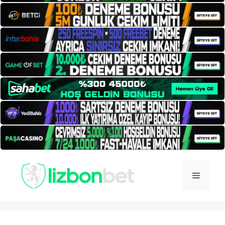
İçeriğe
atla
Menü