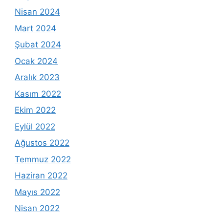
Nisan 2024
Mart 2024
Şubat 2024
Ocak 2024
Aralık 2023
Kasım 2022
Ekim 2022
Eylül 2022
Ağustos 2022
Temmuz 2022
Haziran 2022
Mayıs 2022
Nisan 2022