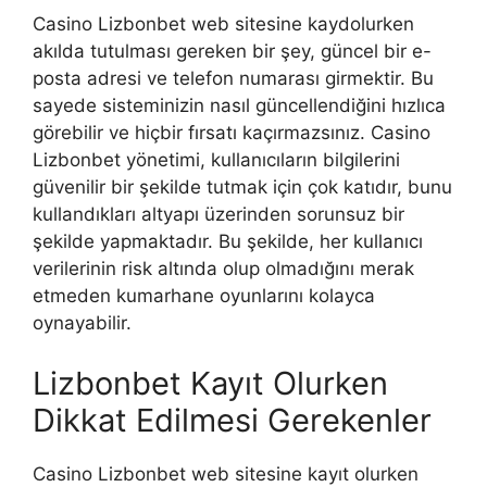
Casino Lizbonbet web sitesine kaydolurken
akılda tutulması gereken bir şey, güncel bir e-
posta adresi ve telefon numarası girmektir. Bu
sayede sisteminizin nasıl güncellendiğini hızlıca
görebilir ve hiçbir fırsatı kaçırmazsınız. Casino
Lizbonbet yönetimi, kullanıcıların bilgilerini
güvenilir bir şekilde tutmak için çok katıdır, bunu
kullandıkları altyapı üzerinden sorunsuz bir
şekilde yapmaktadır. Bu şekilde, her kullanıcı
verilerinin risk altında olup olmadığını merak
etmeden kumarhane oyunlarını kolayca
oynayabilir.
Lizbonbet Kayıt Olurken
Dikkat Edilmesi Gerekenler
Casino Lizbonbet web sitesine kayıt olurken