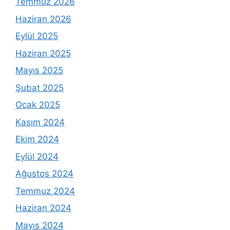
Temmuz 2026
Haziran 2026
Eylül 2025
Haziran 2025
Mayıs 2025
Şubat 2025
Ocak 2025
Kasım 2024
Ekim 2024
Eylül 2024
Ağustos 2024
Temmuz 2024
Haziran 2024
Mayıs 2024