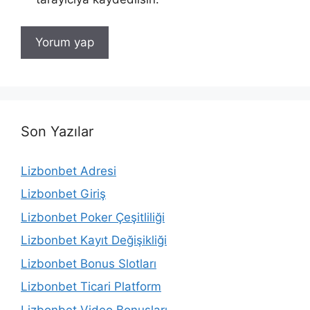
Son Yazılar
Lizbonbet Adresi
Lizbonbet Giriş
Lizbonbet Poker Çeşitliliği
Lizbonbet Kayıt Değişikliği
Lizbonbet Bonus Slotları
Lizbonbet Ticari Platform
Lizbonbet Video Bonusları