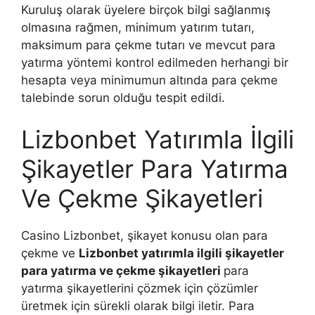
Kuruluş olarak üyelere birçok bilgi sağlanmış
olmasına rağmen, minimum yatırım tutarı,
maksimum para çekme tutarı ve mevcut para
yatırma yöntemi kontrol edilmeden herhangi bir
hesapta veya minimumun altında para çekme
talebinde sorun olduğu tespit edildi.
Lizbonbet Yatırımla İlgili
Şikayetler Para Yatırma
Ve Çekme Şikayetleri
Casino Lizbonbet, şikayet konusu olan para
çekme ve
Lizbonbet yatırımla ilgili şikayetler
para yatırma ve çekme şikayetleri
para
yatırma şikayetlerini çözmek için çözümler
üretmek için sürekli olarak bilgi iletir. Para