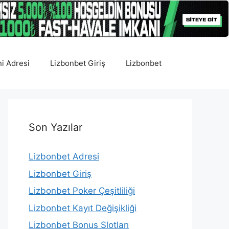
i Adresi
Lizbonbet Giriş
Lizbonbet
Son Yazılar
Lizbonbet Adresi
Lizbonbet Giriş
Lizbonbet Poker Çeşitliliği
Lizbonbet Kayıt Değişikliği
Lizbonbet Bonus Slotları