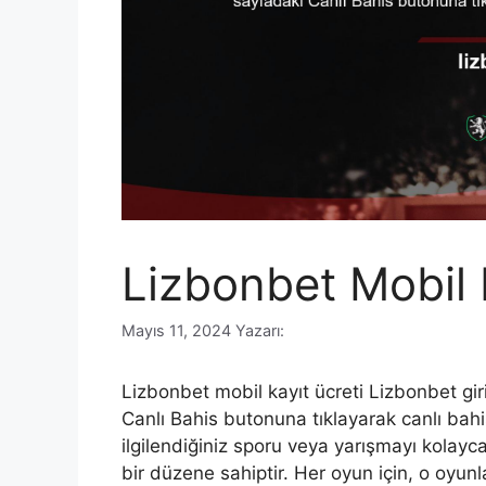
Lizbonbet Mobil 
Mayıs 11, 2024
Yazarı:
Lizbonbet mobil kayıt ücreti Lizbonbet giri
Canlı Bahis butonuna tıklayarak canlı bahis 
ilgilendiğiniz sporu veya yarışmayı kolay
bir düzene sahiptir. Her oyun için, o oyunla 