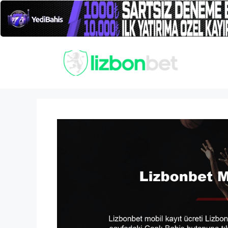
İçeriğe
atla