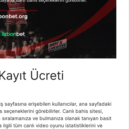
Kayıt Ücreti
ş sayfasına erişebilen kullanıcılar, ana sayfadaki
seçeneklerini görebilirler. Canlı bahis sitesi,
ca sıralamanıza ve bulmanıza olanak tanıyan basit
ilgili tüm canlı video oyunu istatistiklerini ve