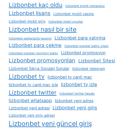
Lizbonbet kaç oldu
lizbonbet kimlik numaranız
Lizbonbet lisans
Lizbonbet mobil casino
Lizbonbet mobil giriş
lizbonbet mobil oyunlar
Lizbonbet nasıl bir site
Lizbonbet para yatırma
lizbonbet olağanüstü tasarım
Lizbonbet para çekme
lizbonbet popüler bahis sitesi
Lizbonbet promosyon
lizbonbet popüler çevrimiçi bahis
Lizbonbet promosyonları
Lizbonbet Sitesi
Lizbonbet Sıkça Sorulan Sorular
lizbonbet telegram
Lizbonbet tv
lizbonbet tv canli maç
lizbonbet tv izle
lizbonbet tv canli maç izle
Lizbonbet twitter
lizbonbet twitter hesabı
lizbonbet whatsapp
lizbonbet yeni adres
Lizbonbet yeni giriş
Lizbonbet yeni adresi
Lizbonbet yeni giriş adresi
Lizbonbet yeni güncel giriş