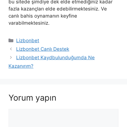
bu sitede şimdiye dek elde etmediğiniz kadar
fazla kazançları elde edebilirmektesiniz. Ve
canlı bahis oynamanın keyfine
varabilmektesiniz.
Kategoriler
Lizbonbet
Yazı
Lizbonbet Canlı Destek
dolaşımı
Lizbonbet Kaydbulunduğumda Ne
Kazanırım?
Yorum yapın
Yorum