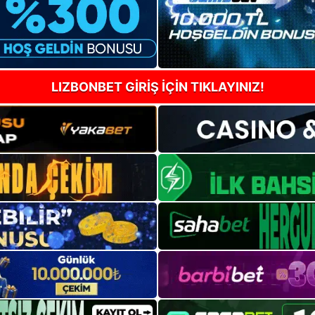
LIZBONBET GİRİŞ İÇİN TIKLAYINIZ!