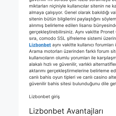
miktarları niçiniyle kullanıcılar sitenin ne 
almaya çalışıyor. Genel olarak bakıldığı vak
sitenin bütün bilgilerini paylaştığını sö
alınmış belirleme edilen lisansı bünyesind
gerçekleştirebilirsiniz. Aynı vakitte Prone
sıra, comodo SSL şifreleme sistemi üzerind
Lizbonbet
aynı vakitte kullanıcı forumları
Arama motorları üzerinden farklı forum site
kullanıcıların olumlu yorumları ile karşıla
alakalı hızlı ve güvenilir, varlıklı alternati
aktarımı gerçekleştirmelerine belirleme edi
canlı bahis oyun tipleri ve canlı casino alte
güvenilir bahis sitesi bulunduğunu dile ge
Lizbonbet giriş
Lizbonbet Avantajları