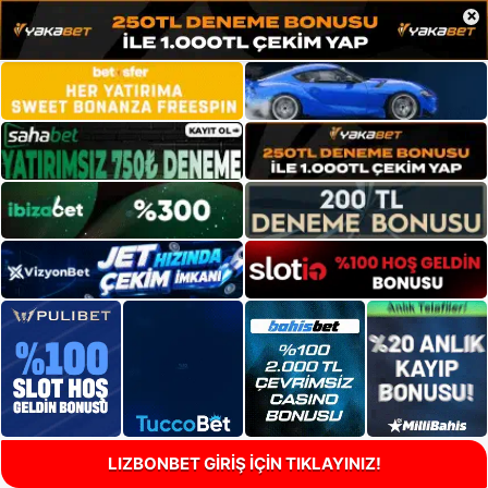
×
LIZBONBET GİRİŞ İÇİN TIKLAYINIZ!