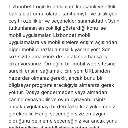
Lizbonbet Login kendisini en kapsamlı ve etkili
bahis platformu olarak kanıtlamıştır ve artık çok
çeşitli özellikler ve seçenekler sunmaktadır.Oyun
tutkunlarının en çok ilgi gösterdiği konu ise
mobil uygulamalar. Lizbonbet mobil
uygulamalara ve mobil sitelere erişim açısından
diğer mobil cihazlarla nasıl kıyaslanıyor? Son
söz sizde ama ikiniz de bu alanda harika iş
çıkarıyorsunuz. Örneğin, bir mobil web sitesine
sürekli erişim sağlamak için, yeni URLsinden
haberdar olmanız gerekir, ancak bunu bir
bilgisayar programı aracılığıyla almanıza gerek
yoktur. Dosya göndermeden veya almadan
casino oynayabilir ve oyun oynayabilirsiniz
ancak uygulamayı birden fazla kez yüklemeniz
gerekebilir. Hangi seçeneğin size en uygun
olduğunu belirleme seçeneğiniz var ancak şunu
belirtmeliyim ki mobil cihazınızdan vakit