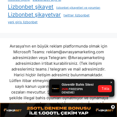
Lizbonbet şikayet
lizbonbet şikayetleri ve yorumları
Lizbonbet şikayetvar
twitter lizbonbet
yeni giris lizbonbet
Avrasya'nın en büyük reklam platformunda olmak için
Microsoft Teams:
reklam@avrasyamarketing.com
adresimizden veya Telegram: @Avrasyamarketing
adresimizden irtibat kurabilirsiniz. (Tek iletişim
adreslerimiz teams / telegram ve mail adresimizdir.
Harici hiçbir iletişim adresimiz bulunmamaktadır.
Lütfen itibar etmeyiniz.) Türkiye yasalarına göre 7258
sayılı kanun uyarınca yasa dışı bahis oynamanın
cezaları mevcuttur. Şu an bulunduğunuz site hiç bir
şekilde illegal bahis oyunları oynatmıyor ve oynamaya
aracı olmuyordur.
rexusbet
|
esascasino
|
reslot
|
×
lunabet
|
neyine
|
fortunepanda
|
jetbull
|
karmibet