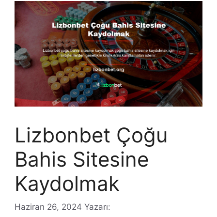
Lizbonbet Çoğu
Bahis Sitesine
Kaydolmak
Haziran 26, 2024
Yazarı: