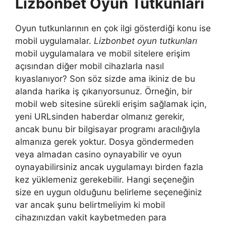
Lizbonbet Oyun Tutkunları
Oyun tutkunlarının en çok ilgi gösterdiği konu ise
mobil uygulamalar.
Lizbonbet oyun tutkunları
mobil uygulamalara ve mobil sitelere erişim
açısından diğer mobil cihazlarla nasıl
kıyaslanıyor? Son söz sizde ama ikiniz de bu
alanda harika iş çıkarıyorsunuz. Örneğin, bir
mobil web sitesine sürekli erişim sağlamak için,
yeni URLsinden haberdar olmanız gerekir,
ancak bunu bir bilgisayar programı aracılığıyla
almanıza gerek yoktur. Dosya göndermeden
veya almadan casino oynayabilir ve oyun
oynayabilirsiniz ancak uygulamayı birden fazla
kez yüklemeniz gerekebilir. Hangi seçeneğin
size en uygun olduğunu belirleme seçeneğiniz
var ancak şunu belirtmeliyim ki mobil
cihazınızdan vakit kaybetmeden para