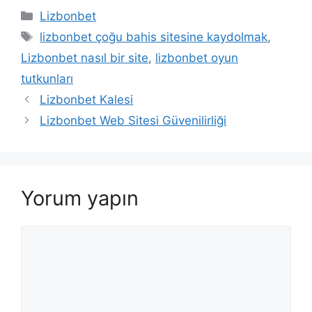
Kategoriler
Lizbonbet
Etiketler
lizbonbet çoğu bahis sitesine kaydolmak
,
Lizbonbet nasıl bir site
,
lizbonbet oyun
tutkunları
Yazı
Lizbonbet Kalesi
dolaşımı
Lizbonbet Web Sitesi Güvenilirliği
Yorum yapın
Yorum