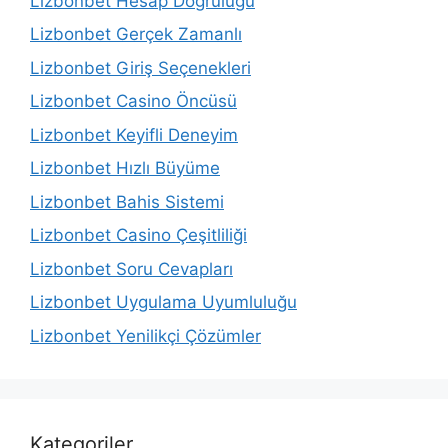
Lizbonbet Hesap Doğruluğu
Lizbonbet Gerçek Zamanlı
Lizbonbet Giriş Seçenekleri
Lizbonbet Casino Öncüsü
Lizbonbet Keyifli Deneyim
Lizbonbet Hızlı Büyüme
Lizbonbet Bahis Sistemi
Lizbonbet Casino Çeşitliliği
Lizbonbet Soru Cevapları
Lizbonbet Uygulama Uyumluluğu
Lizbonbet Yenilikçi Çözümler
Kategoriler