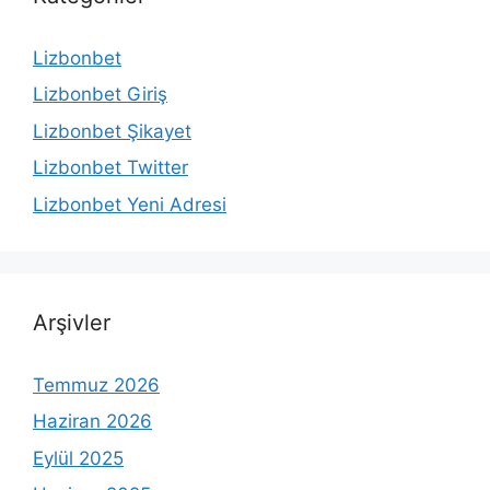
Lizbonbet
Lizbonbet Giriş
Lizbonbet Şikayet
Lizbonbet Twitter
Lizbonbet Yeni Adresi
Arşivler
Temmuz 2026
Haziran 2026
Eylül 2025