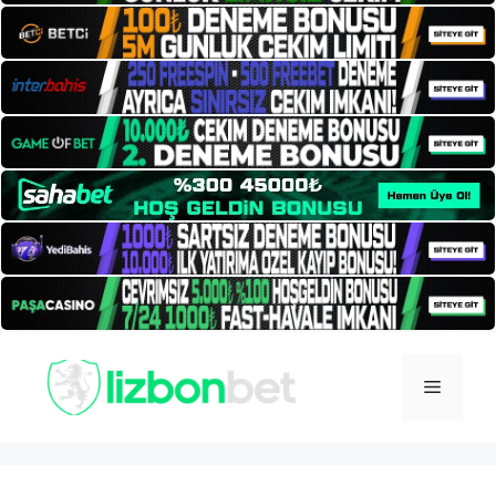
İçeriğe
atla
Menü