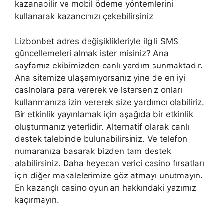
kazanabilir ve mobil ödeme yöntemlerini
kullanarak kazancınızı çekebilirsiniz
Lizbonbet adres değişiklikleriyle ilgili SMS
güncellemeleri almak ister misiniz? Ana
sayfamız ekibimizden canlı yardım sunmaktadır.
Ana sitemize ulaşamıyorsanız yine de en iyi
casinolara para vererek ve isterseniz onları
kullanmanıza izin vererek size yardımcı olabiliriz.
Bir etkinlik yayınlamak için aşağıda bir etkinlik
oluşturmanız yeterlidir. Alternatif olarak canlı
destek talebinde bulunabilirsiniz. Ve telefon
numaranıza basarak bizden tam destek
alabilirsiniz. Daha heyecan verici casino fırsatları
için diğer makalelerimize göz atmayı unutmayın.
En kazançlı casino oyunları hakkındaki yazımızı
kaçırmayın.