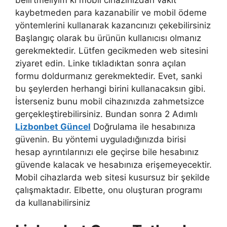
kaybetmeden para kazanabilir ve mobil ödeme
yöntemlerini kullanarak kazancınızı çekebilirsiniz
Başlangıç ​​olarak bu ürünün kullanıcısı olmanız
gerekmektedir. Lütfen gecikmeden web sitesini
ziyaret edin. Linke tıkladıktan sonra açılan
formu doldurmanız gerekmektedir. Evet, sanki
bu şeylerden herhangi birini kullanacaksın gibi.
İsterseniz bunu mobil cihazınızda zahmetsizce
gerçekleştirebilirsiniz. Bundan sonra 2 Adımlı
Lizbonbet Güncel
Doğrulama ile hesabınıza
güvenin. Bu yöntemi uyguladığınızda birisi
hesap ayrıntılarınızı ele geçirse bile hesabınız
güvende kalacak ve hesabınıza erişemeyecektir.
Mobil cihazlarda web sitesi kusursuz bir şekilde
çalışmaktadır. Elbette, onu oluşturan programı
da kullanabilirsiniz