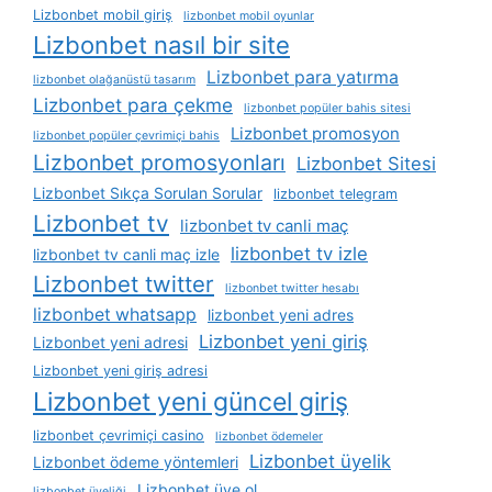
Lizbonbet mobil giriş
lizbonbet mobil oyunlar
Lizbonbet nasıl bir site
Lizbonbet para yatırma
lizbonbet olağanüstü tasarım
Lizbonbet para çekme
lizbonbet popüler bahis sitesi
Lizbonbet promosyon
lizbonbet popüler çevrimiçi bahis
Lizbonbet promosyonları
Lizbonbet Sitesi
Lizbonbet Sıkça Sorulan Sorular
lizbonbet telegram
Lizbonbet tv
lizbonbet tv canli maç
lizbonbet tv izle
lizbonbet tv canli maç izle
Lizbonbet twitter
lizbonbet twitter hesabı
lizbonbet whatsapp
lizbonbet yeni adres
Lizbonbet yeni giriş
Lizbonbet yeni adresi
Lizbonbet yeni giriş adresi
Lizbonbet yeni güncel giriş
lizbonbet çevrimiçi casino
lizbonbet ödemeler
Lizbonbet üyelik
Lizbonbet ödeme yöntemleri
Lizbonbet üye ol
lizbonbet üyeliği