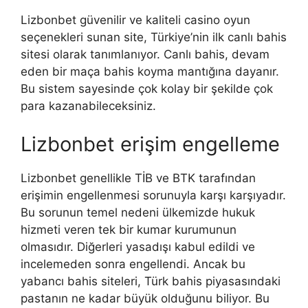
Lizbonbet güvenilir ve kaliteli casino oyun
seçenekleri sunan site, Türkiye’nin ilk canlı bahis
sitesi olarak tanımlanıyor. Canlı bahis, devam
eden bir maça bahis koyma mantığına dayanır.
Bu sistem sayesinde çok kolay bir şekilde çok
para kazanabileceksiniz.
Lizbonbet erişim engelleme
Lizbonbet genellikle TİB ve BTK tarafından
erişimin engellenmesi sorunuyla karşı karşıyadır.
Bu sorunun temel nedeni ülkemizde hukuk
hizmeti veren tek bir kumar kurumunun
olmasıdır. Diğerleri yasadışı kabul edildi ve
incelemeden sonra engellendi. Ancak bu
yabancı bahis siteleri, Türk bahis piyasasındaki
pastanın ne kadar büyük olduğunu biliyor. Bu