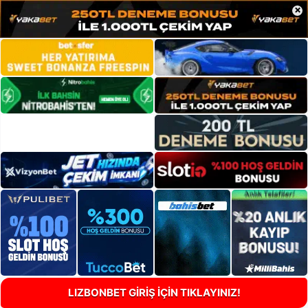
×
LIZBONBET GİRİŞ İÇİN TIKLAYINIZ!