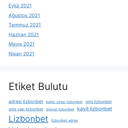
Eylül 2021
Ağustos 2021
Temmuz 2021
Haziran 2021
Mayıs 2021
Nisan 2021
Etiket Bulutu
adresi lizbonbet
giris lizbonbet
bahis sitesi lizbonbet
kayit lizbonbet
giris yap lizbonbet
güncel lizbonbet
Lizbonbet
lizbonbet adres