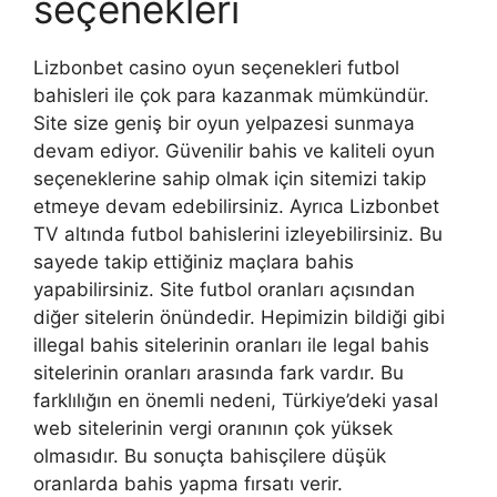
seçenekleri
Lizbonbet casino oyun seçenekleri futbol
bahisleri ile çok para kazanmak mümkündür.
Site size geniş bir oyun yelpazesi sunmaya
devam ediyor. Güvenilir bahis ve kaliteli oyun
seçeneklerine sahip olmak için sitemizi takip
etmeye devam edebilirsiniz. Ayrıca Lizbonbet
TV altında futbol bahislerini izleyebilirsiniz. Bu
sayede takip ettiğiniz maçlara bahis
yapabilirsiniz. Site futbol oranları açısından
diğer sitelerin önündedir. Hepimizin bildiği gibi
illegal bahis sitelerinin oranları ile legal bahis
sitelerinin oranları arasında fark vardır. Bu
farklılığın en önemli nedeni, Türkiye’deki yasal
web sitelerinin vergi oranının çok yüksek
olmasıdır. Bu sonuçta bahisçilere düşük
oranlarda bahis yapma fırsatı verir.