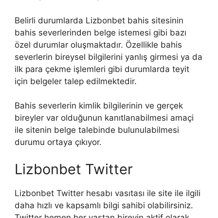
Belirli durumlarda Lizbonbet bahis sitesinin
bahis severlerinden belge istemesi gibi bazı
özel durumlar oluşmaktadır. Özellikle bahis
severlerin bireysel bilgilerini yanlış girmesi ya da
ilk para çekme işlemleri gibi durumlarda teyit
için belgeler talep edilmektedir.
Bahis severlerin kimlik bilgilerinin ve gerçek
bireyler var olduğunun kanıtlanabilmesi amaçi
ile sitenin belge talebinde bulunulabilmesi
durumu ortaya çıkıyor.
Lizbonbet Twitter
Lizbonbet Twitter hesabı vasıtası ile site ile ilgili
daha hızlı ve kapsamlı bilgi sahibi olabilirsiniz.
Twitter hemen her yaştan bireyin aktif olarak