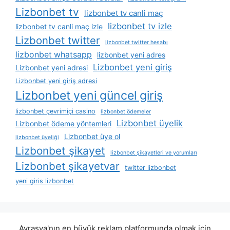
Lizbonbet tv
lizbonbet tv canli maç
lizbonbet tv izle
lizbonbet tv canli maç izle
Lizbonbet twitter
lizbonbet twitter hesabı
lizbonbet whatsapp
lizbonbet yeni adres
Lizbonbet yeni giriş
Lizbonbet yeni adresi
Lizbonbet yeni giriş adresi
Lizbonbet yeni güncel giriş
lizbonbet çevrimiçi casino
lizbonbet ödemeler
Lizbonbet üyelik
Lizbonbet ödeme yöntemleri
Lizbonbet üye ol
lizbonbet üyeliği
Lizbonbet şikayet
lizbonbet şikayetleri ve yorumları
Lizbonbet şikayetvar
twitter lizbonbet
yeni giris lizbonbet
Avrasya'nın en büyük reklam platformunda olmak için