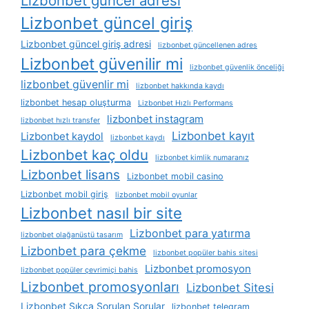
Lizbonbet güncel adresi
Lizbonbet güncel giriş
Lizbonbet güncel giriş adresi
lizbonbet güncellenen adres
Lizbonbet güvenilir mi
lizbonbet güvenlik önceliği
lizbonbet güvenlir mi
lizbonbet hakkında kaydı
lizbonbet hesap oluşturma
Lizbonbet Hızlı Performans
lizbonbet instagram
lizbonbet hızlı transfer
Lizbonbet kayıt
Lizbonbet kaydol
lizbonbet kaydı
Lizbonbet kaç oldu
lizbonbet kimlik numaranız
Lizbonbet lisans
Lizbonbet mobil casino
Lizbonbet mobil giriş
lizbonbet mobil oyunlar
Lizbonbet nasıl bir site
Lizbonbet para yatırma
lizbonbet olağanüstü tasarım
Lizbonbet para çekme
lizbonbet popüler bahis sitesi
Lizbonbet promosyon
lizbonbet popüler çevrimiçi bahis
Lizbonbet promosyonları
Lizbonbet Sitesi
Lizbonbet Sıkça Sorulan Sorular
lizbonbet telegram