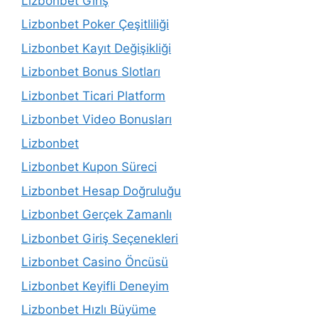
Lizbonbet Giriş
Lizbonbet Poker Çeşitliliği
Lizbonbet Kayıt Değişikliği
Lizbonbet Bonus Slotları
Lizbonbet Ticari Platform
Lizbonbet Video Bonusları
Lizbonbet
Lizbonbet Kupon Süreci
Lizbonbet Hesap Doğruluğu
Lizbonbet Gerçek Zamanlı
Lizbonbet Giriş Seçenekleri
Lizbonbet Casino Öncüsü
Lizbonbet Keyifli Deneyim
Lizbonbet Hızlı Büyüme