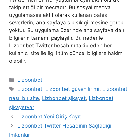
takip ettiği bir mecradır. Bu sosyal medya
uygulamasını aktif olarak kullanan bahis
severlerin, ana sayfaya sık sık girmesine gerek
yoktur. Bu uygulama üzerinde ana sayfaya dair
bilgilerin tamamı paylaşılır. Bu nedenle
Lizbonbet Twitter hesabını takip eden her
kullanıcı site ile ilgili tüm güncel bilgilere hakim
olabilir.
Kategoriler
Lizbonbet
Etiketler
Lizbonbet
,
Lizbonbet güvenilir mi
,
Lizbonbet
nasıl bir site
,
Lizbonbet şikayet
,
Lizbonbet
şikayetvar
Yazı
Lizbonbet Yeni Giriş Kayıt
dolaşımı
Lizbonbet Twitter Hesabının Sağladığı
İmkanlar