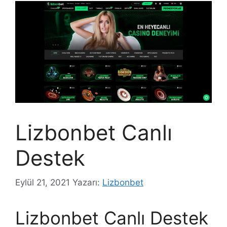
Lizbonbet Canlı
Destek
Eylül 21, 2021
Yazarı:
Lizbonbet
Lizbonbet Canlı Destek