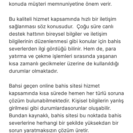
konuda müşteri memnuniyetine önem verir.
Bu kaliteli hizmet kapsamında hızlı bir iletişim
sağlanması söz konusudur. Çoğu süre canlı
destek hattının bireysel bilgiler ve iletişim
bilgilerinin düzenlenmesi gibi konular için bahis
severlerden ilgi gördüğü bilinir. Hem de, para
yatırma ve çekme işlemleri sırasında yaşanan
kısa zamanlı gecikmeler üzerine de kullanıldığı
durumlar olmaktadır.
Bahsi geçen online bahis sitesi hizmet
kapsamında kısa sürede hemen her türlü soruna
çözüm bulunabilmektedir. Kişisel bilgilerin yanlış
girilmesi gibi durumlardasorunlar oluşabilir.
Bundan kaynaklı, bahis sitesi bu noktada bahis
severlerine herhangi bir şekilde yüksekdan bir
sorun yaratmaksızın çözüm üretir.