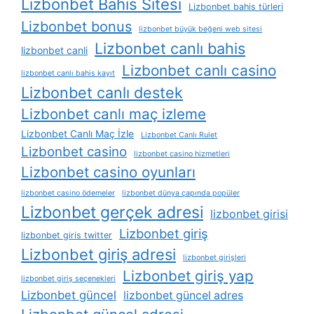
Lizbonbet Bahis Sitesi
Lizbonbet bahis türleri
Lizbonbet bonus
lizbonbet büyük beğeni web sitesi
Lizbonbet canlı bahis
lizbonbet canli
Lizbonbet canlı casino
lizbonbet canlı bahis kayıt
Lizbonbet canlı destek
Lizbonbet canlı maç izleme
Lizbonbet Canlı Maç İzle
Lizbonbet Canlı Rulet
Lizbonbet casino
lizbonbet casino hizmetleri
Lizbonbet casino oyunları
lizbonbet casino ödemeler
lizbonbet dünya çapında popüler
Lizbonbet gerçek adresi
lizbonbet girisi
Lizbonbet giriş
lizbonbet giris twitter
Lizbonbet giriş adresi
lizbonbet girişleri
Lizbonbet giriş yap
lizbonbet giriş seçenekleri
Lizbonbet güncel
lizbonbet güncel adres